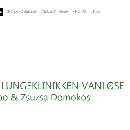
E
UNDERSØGELSER
VEJLEDNINGER
FIND OS
LINKS