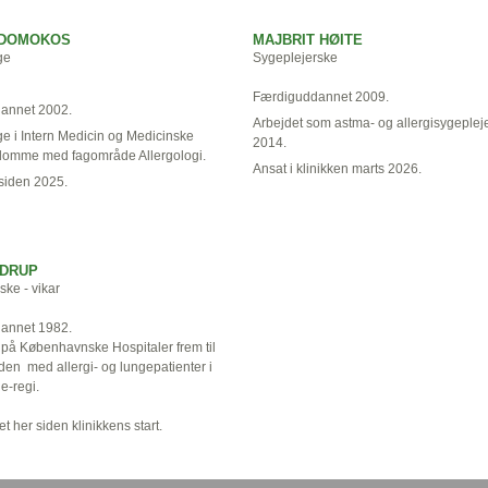
 DOMOKOS
MAJBRIT HØITE
ge
Sygeplejerske
Færdiguddannet 2009.
annet 2002.
Arbejdet som astma- og allergisygeplej
e i Intern Medicin og Medicinske
2014.
omme med fagområde Allergologi.
Ansat i klinikken marts 2026.
 siden 2025.
NDRUP
ske - vikar
annet 1982.
på Københavnske Hospitaler frem til
den med allergi- og lungepatienter i
e-regi.
t her siden klinikkens start.