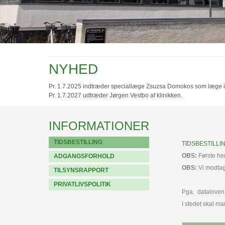
NYHED
Pr. 1.7.2025 indtræder speciallæge Zsuzsa Domokos som læge i kl
Pr. 1.7.2027 udtræder Jørgen Vestbo af klinikken.
INFORMATIONER
TIDSBESTILLING
TIDSBESTILLI
OBS:
Første hen
ADGANGSFORHOLD
OBS:
Vi modtage
TILSYNSRAPPORT
PRIVATLIVSPOLITIK
Pga. dataloven e
I stedet skal ma