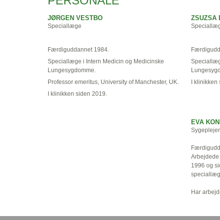
PERSONALE
JØRGEN VESTBO
ZSUZSA
Speciallæge
Speciallæ
Færdiguddannet 1984.
Færdigudd
Speciallæge i Intern Medicin og Medicinske
Speciallæg
Lungesygdomme.
Lungesygd
Professor emeritus, University of Manchester, UK.
I klinikken
I klinikken siden 2019.
EVA KO
Sygeplejer
Færdigudd
Arbejdede 
1996 og si
speciallæg
Har arbejde