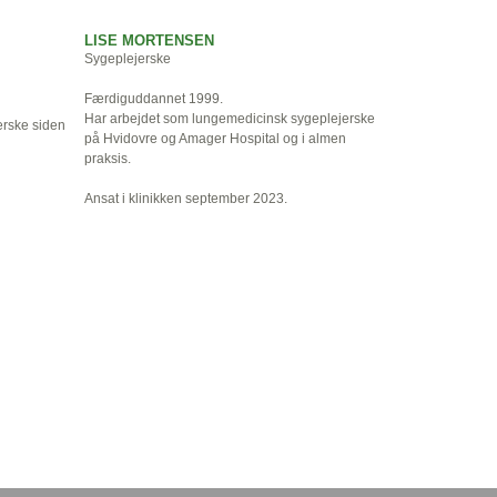
LISE MORTENSEN
Sygeplejerske
Færdiguddannet 1999.
Har arbejdet som lungemedicinsk sygeplejerske
erske siden
på Hvidovre og Amager Hospital og i almen
praksis.
Ansat i klinikken september 2023.