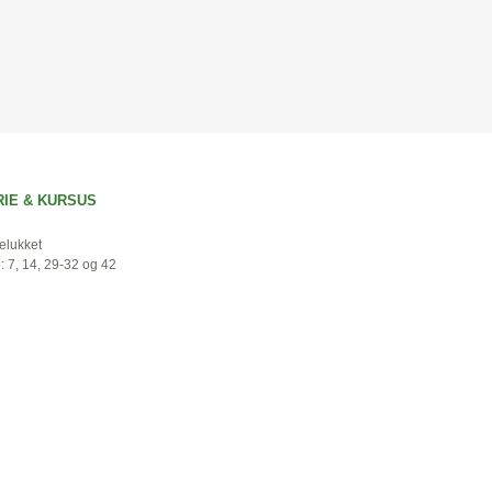
RIE & KURSUS
ielukket
: 7, 14, 29-32 og 42